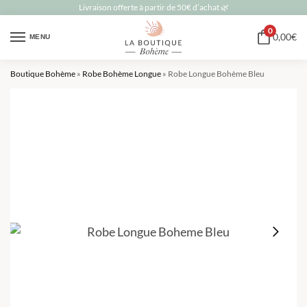
Livraison offerte à partir de 50€ d’achat 🌿
0
0,00
€
MENU
Boutique Bohème
»
Robe Bohème Longue
»
Robe Longue Bohème Bleu