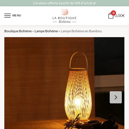
Livraison offerte à partir de 50€ d’achat 🌿
0
0,00
€
MENU
Boutique Bohème
»
Lampe Bohème
»
Lampe Bohème en Bambou