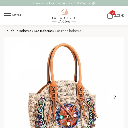
Livraison offerte à partir de 50€ d’achat 🌿
0
0,00
€
MENU
Boutique Bohème
»
Sac Bohème
»
Sac rond bohème