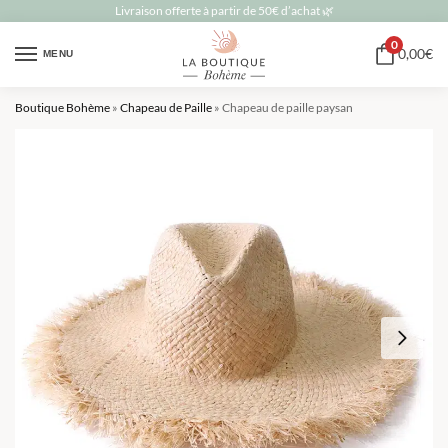
Livraison offerte à partir de 50€ d’achat 🌿
0
0,00
€
MENU
Boutique Bohème
»
Chapeau de Paille
»
Chapeau de paille paysan